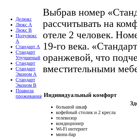
Выбрав номер «Стан
Делюкс
рассчитывать на ком
Люкс A
Люкс B
отеле 2 человек. Но
Полулюкс
A
19-го века. «Станда
Стандарт А
Стандарт
оранжевой, что подч
Улучшеный
Стандарт
вместительными меб
Стандарт
Эконом A
Стандарт
Эконом B
Правила
Индивидуальный комфорт
проживания
Зд
большой шкаф
кофейный столик и 2 кресла
телевизор
кондиционер
Wi-Fi интернет
мини-бар